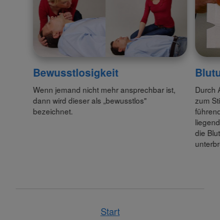
Bewusstlosigkeit
Blut
Wenn jemand nicht mehr ansprechbar ist,
Durch 
dann wird dieser als „bewusstlos"
zum Sti
bezeichnet.
führend
liegend
die Blu
unterb
Start