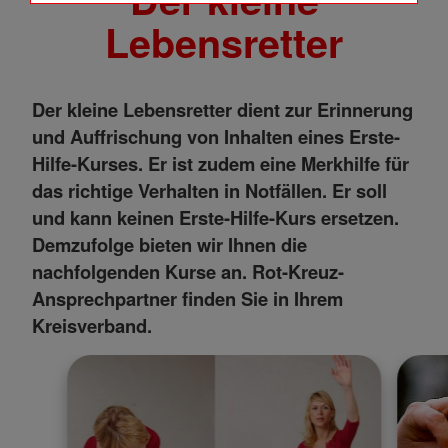
Lebensretter
Name
Matomo Tracking Cookies
Anbieter
Matomo
Zweck
Cookie, die zur Website-Analyse
Der kleine Lebensretter dient zur Erinnerung
verwendet werden. Erzeugt statistische
Daten darüber, wie der Besucher die
und Auffrischung von Inhalten eines Erste-
Website nutzt.
Hilfe-Kurses. Er ist zudem eine Merkhilfe für
Cookie Name
_pk_id,_pk_ref
das richtige Verhalten in Notfällen. Er soll
Cookie Laufzeit
2 Jahre
und kann keinen Erste-Hilfe-Kurs ersetzen.
Demzufolge bieten wir Ihnen die
Infos schließen
nachfolgenden Kurse an. Rot-Kreuz-
Ansprechpartner finden Sie in Ihrem
Kreisverband.