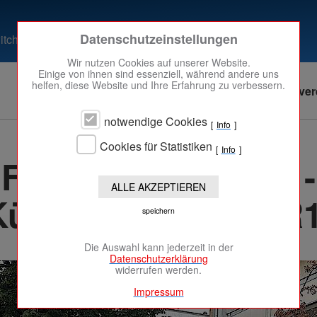
Datenschutzeinstellungen
tch to the English one
Zum Betrieb der Website notwendige Cookies:
Wir nutzen Cookies auf unserer Website.
Einige von ihnen sind essenziell, während andere uns
Name
PHP Session Cookie
helfen, diese Website und Ihre Erfahrung zu verbessern.
Aktuelles
Angebote
Unser Ortsver
Anbieter
Eigentümer dieser Website
Zweck
Absicherung Kontaktformulare / SPAM Schutz
notwendige Cookies
Info
08.07.2025
·
Cookie Name
PHPSESSID
Cookies für Statistiken
Cookie Laufzeit
undefined
Info
Feuer in Gebäude -
Name
Cookiespeicherung Entscheidungscookie
ALLE AKZEPTIEREN
Küchenbrand [F2-R1
Anbieter
Eigentümer dieser Website
speichern
Zweck
Speichert die Einstellungen der Besucher
bezüglich der Speicherung von Cookies.
Cookie Name
dywc
Die Auswahl kann jederzeit in der
Cookie Laufzeit
1 Jahr
Datenschutzerklärung
widerrufen werden.
Impressum
Cookies, die zur Auswertung des Benutzerverhaltens
notwendig sind: