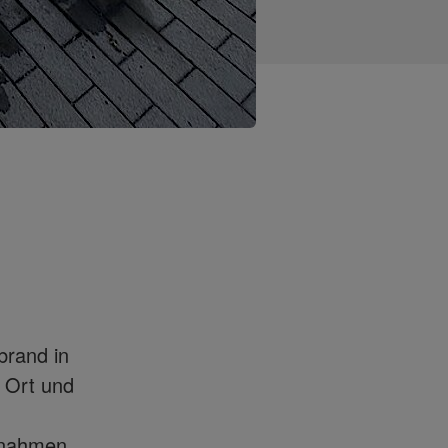
rand in
r Ort und
ernahmen