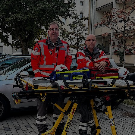
Name
Matomo Tracking Cookies
Anbieter
Matomo
Zweck
Cookie, die zur Website-Analyse verwendet
werden. Erzeugt statistische Daten darüber,
wie der Besucher die Website nutzt.
Cookie Name
_pk_id,_pk_ref
Cookie Laufzeit
2 Jahre
Infos schließen