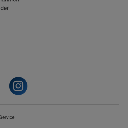
 der
Service